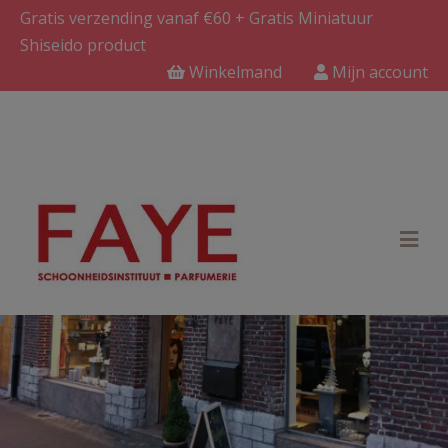
Gratis verzending vanaf €60 + Gratis Miniatuur
Shiseido product
Winkelmand
Mijn account