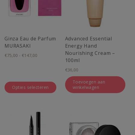
variaties.
Deze
optie
kan
gekozen
Ginza Eau de Parfum
Advanced Essential
worden
MURASAKI
Energy Hand
op
Nourishing Cream –
Prijsklasse:
€
75,00
-
€
147,00
100ml
de
€75,00
productpagina
tot
€
36,00
€147,00
Toevoegen aan
Opties selecteren
winkelwagen
Dit
product
heeft