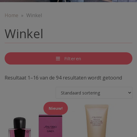
Home
»
Winkel
Winkel
Filteren
Resultaat 1–16 van de 94 resultaten wordt getoond
Dit
Nieuw!
product
heeft
meerdere