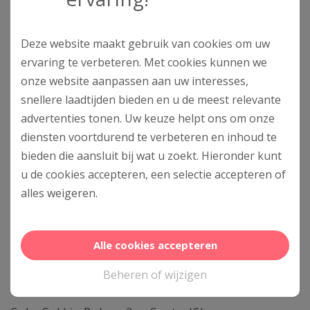
Clarifying Cleansing
Cleansing Massage
Foam – 125ml
Brush
Deze website maakt gebruik van cookies om uw
€
53,00
€
41,00
ervaring te verbeteren. Met cookies kunnen we
onze website aanpassen aan uw interesses,
Toevoegen aan
Toevoegen aan
snellere laadtijden bieden en u de meest relevante
winkelwagen
winkelwagen
advertenties tonen. Uw keuze helpt ons om onze
diensten voortdurend te verbeteren en inhoud te
bieden die aansluit bij wat u zoekt. Hieronder kunt
Dit
Dit
u de cookies accepteren, een selectie accepteren of
product
product
alles
weigeren
.
heeft
heeft
meerdere
meerdere
variaties.
variaties.
Alle cookies accepteren
Deze
Deze
optie
optie
Beheren of wijzigen
kan
kan
gekozen
gekozen