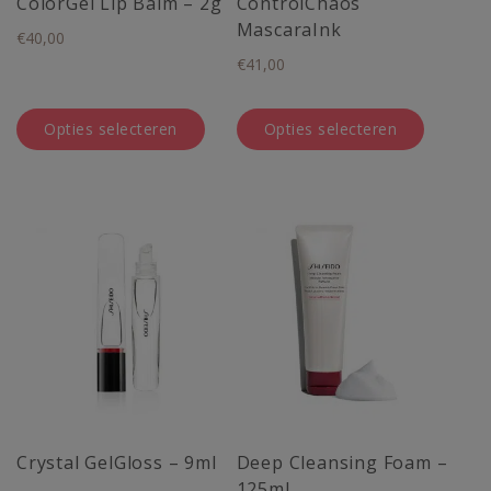
ColorGel Lip Balm – 2g
ControlChaos
worden
worden
MascaraInk
€
40,00
op
op
€
41,00
de
de
productpagina
productpagina
Opties selecteren
Opties selecteren
Crystal GelGloss – 9ml
Deep Cleansing Foam –
125ml