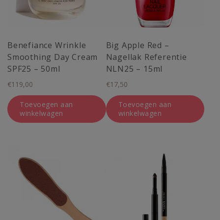
Benefiance Wrinkle
Big Apple Red –
Smoothing Day Cream
Nagellak Referentie
SPF25 – 50ml
NLN25 – 15ml
€
119,00
€
17,50
Toevoegen aan
Toevoegen aan
winkelwagen
winkelwagen
Dit
product
heeft
meerdere
variaties.
Deze