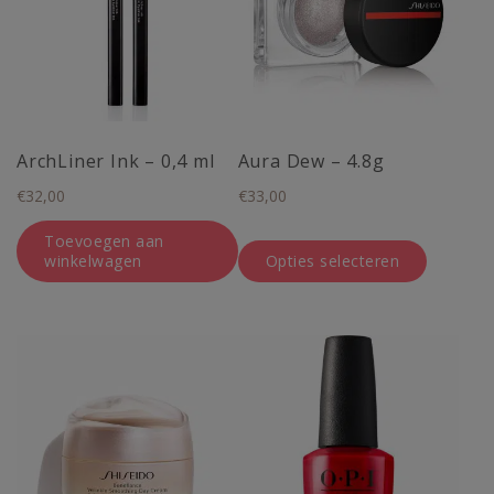
meerdere
variaties.
Deze
optie
kan
gekozen
ArchLiner Ink – 0,4 ml
Aura Dew – 4.8g
worden
€
32,00
€
33,00
op
de
Toevoegen aan
winkelwagen
Opties selecteren
productpagina