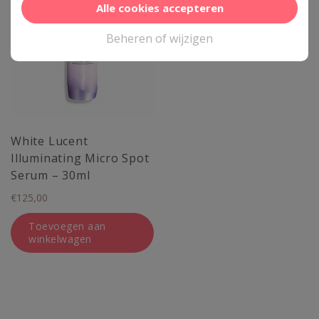
Alle cookies accepteren
Beheren of wijzigen
White Lucent
Illuminating Micro Spot
Serum – 30ml
€
125,00
Toevoegen aan
winkelwagen