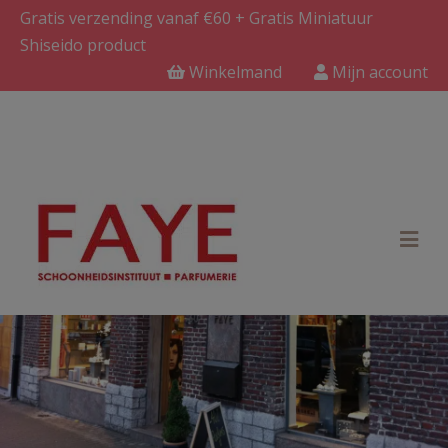
Gratis verzending vanaf €60 + Gratis Miniatuur
Shiseido product
Winkelmand
Mijn account