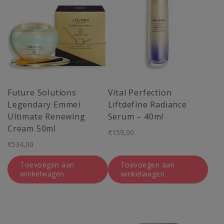
Future Solutions
Vital Perfection
Legendary Emmei
Liftdefine Radiance
Ultimate Renewing
Serum – 40ml
Cream 50ml
€
159,00
€
534,00
Toevoegen aan
Toevoegen aan
winkelwagen
winkelwagen