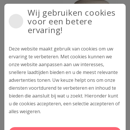
Wij gebruiken cookies
voor een betere
ervaring!
Deze website maakt gebruik van cookies om uw
ervaring te verbeteren. Met cookies kunnen we
Vital Perfection
WASO SHIKULIME™
onze website aanpassen aan uw interesses,
Liftdivine Radiance Face
Mega Hydrating
snellere laadtijden bieden en u de meest relevante
Mask
Moisturizer – 50ml
advertenties tonen. Uw keuze helpt ons om onze
€
142,00
€
43,00
diensten voortdurend te verbeteren en inhoud te
Toevoegen aan
Toevoegen aan
bieden die aansluit bij wat u zoekt. Hieronder kunt
winkelwagen
winkelwagen
u de cookies accepteren, een selectie accepteren of
alles
weigeren
.