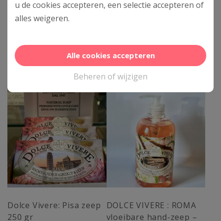
u de cookies accepteren, een selectie accepteren of
handzeep – 500ml
€
6,50
alles
weigeren
.
€
11,90
Toevoegen aan
Toevoegen aan
Alle cookies accepteren
winkelwagen
winkelwagen
Beheren of wijzigen
Dolce Vivere: Pisa zeep
DOLCE VIVERE : ROMA
250 gr
vloeibare hand-zeep –