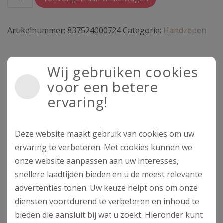
in
Toscana:
Artikelnummer:
837524000724
Categorie:
Handzepen
Borghi
e
Monasteri
Wij gebruiken cookies
Gerelateerde producten
handzeep
voor een betere
250
ervaring!
gr
aantal
Deze website maakt gebruik van cookies om uw
ervaring te verbeteren. Met cookies kunnen we
onze website aanpassen aan uw interesses,
snellere laadtijden bieden en u de meest relevante
advertenties tonen. Uw keuze helpt ons om onze
diensten voortdurend te verbeteren en inhoud te
Dolce Vivere: Firenze
DOLCE VIVERE :
bieden die aansluit bij wat u zoekt. Hieronder kunt
handzeep 250 gr
PORTOFINO vloeibare