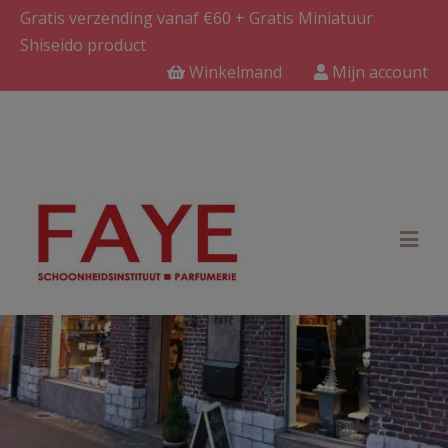
Gratis verzending vanaf €60 + Gratis Miniatuur
Shiseido product
Winkelmand
Mijn account