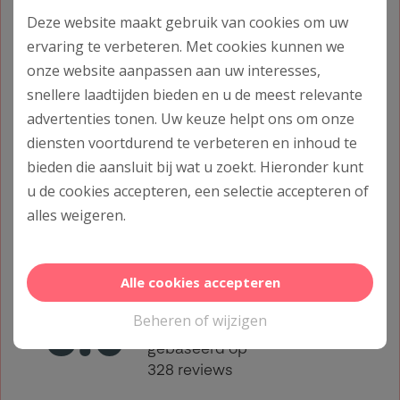
Deze website maakt gebruik van cookies om uw
ervaring te verbeteren. Met cookies kunnen we
Afspraak maken
onze website aanpassen aan uw interesses,
snellere laadtijden bieden en u de meest relevante
Maak zelf eenvoudig een afspraak via het
advertenties tonen. Uw keuze helpt ons om onze
afsprakenformulier.
diensten voortdurend te verbeteren en inhoud te
bieden die aansluit bij wat u zoekt. Hieronder kunt
Maak een afspraak
u de cookies accepteren, een selectie accepteren of
alles
weigeren
.
Recensies
Alle cookies accepteren
Beheren of wijzigen