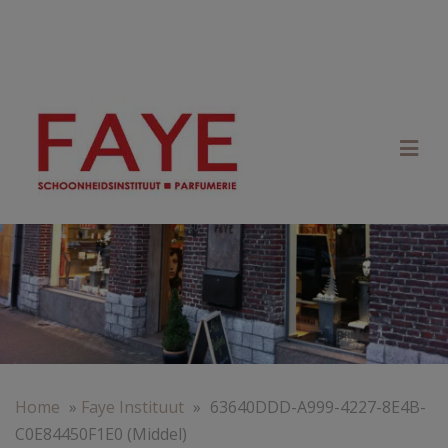
Home
»
Faye Instituut
»
63640DDD-A999-4227-8E4B-
C0E84450F1E0 (Middel)