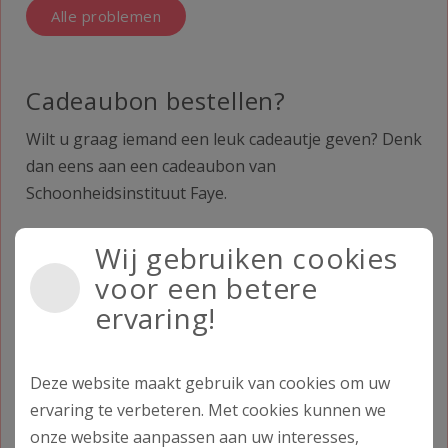
Alle problemen
Cadeaubon bestellen?
Wilt u graag iemand een leuk cadeautje geven? Denk
dan eens aan een cadeaubon van
Schoonheidsinstituut Faye.
Wij gebruiken cookies
Meer informatie
voor een betere
ervaring!
Afspraak maken
Maak zelf eenvoudig een afspraak via het
Deze website maakt gebruik van cookies om uw
afsprakenformulier.
ervaring te verbeteren. Met cookies kunnen we
onze website aanpassen aan uw interesses,