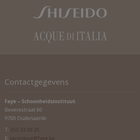
Contactgegevens
Faye – Schoonheidsinstituut
Beverestraat 60
9700 Oudenaarde
T:
055 33 00 25
E:
veronique@faye.be