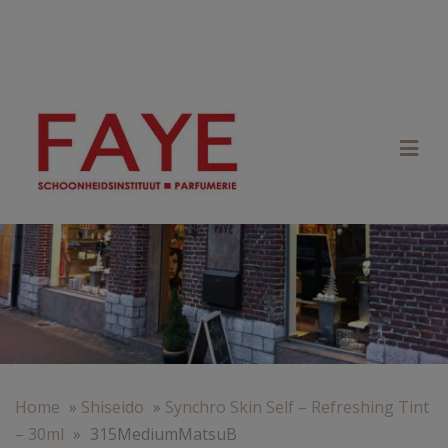
Home
»
Shiseido
»
Synchro Skin Self – Refreshing Tint
– 30ml
»
315MediumMatsuB