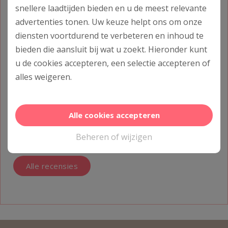
Maak een afspraak
snellere laadtijden bieden en u de meest relevante
advertenties tonen. Uw keuze helpt ons om onze
diensten voortdurend te verbeteren en inhoud te
Recensies
bieden die aansluit bij wat u zoekt. Hieronder kunt
u de cookies accepteren, een selectie accepteren of
alles
weigeren
.
Alle cookies accepteren
Beheren of wijzigen
Alle recensies